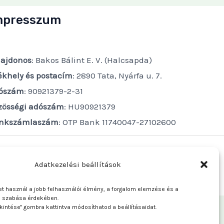
mpresszum
lajdonos
: Bakos Bálint E. V. (Halcsapda)
ékhely és postacím
: 2890 Tata, Nyárfa u. 7.
ószám
: 90921379-2-31
zösségi adószám
: HU90921379
nkszámlaszám
: OTP Bank 11740047-27102600
Adatkezelési beállítások
t használ a jobb felhasználói élmény, a forgalom elemzése és a
e szabása érdekében.
kintése" gombra kattintva módosíthatod a beállításaidat.