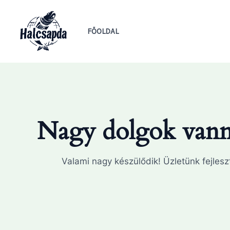
Skip
to
FŐOLDAL
content
Nagy dolgok vanna
Valami nagy készülődik! Üzletünk fejleszt