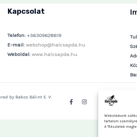
Kapcsolat
I
Telefon
: +36309628619
Tu
E-mail
:
webshop@halcsapda.hu
Sz
Weboldal
:
www.halcsapda.hu
Ad
Kö
Ba
red by Bakos Bálint E. V.
Weboldalunk sütike
tartalom személyr
A "Részletek megte