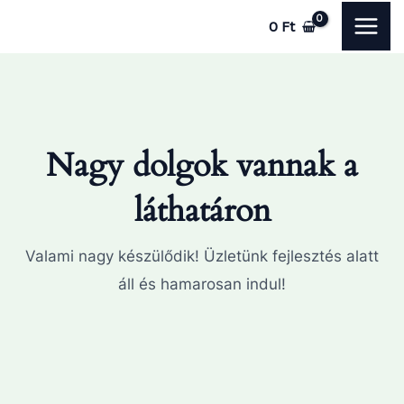
Skip
MAI
0
Ft
to
ME
content
Nagy dolgok vannak a
láthatáron
Valami nagy készülődik! Üzletünk fejlesztés alatt
áll és hamarosan indul!