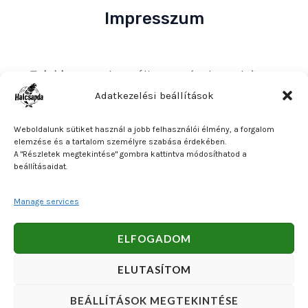
Impresszum
Tulajdonos
: Bakos Bálint E. V. (Halcsapda)
Székhely és postacím
: 2890 Tata, Nyárfa u. 7.
Adatkezelési beállítások
Adószám
: 90921379-2-31
Weboldalunk sütiket használ a jobb felhasználói élmény, a forgalom
Közösségi adószám
: HU90921379
elemzése és a tartalom személyre szabása érdekében.
A "Részletek megtekintése" gombra kattintva módosíthatod a
Bankszámlaszám
: OTP Bank 11740047-27102600
beállításaidat.
Manage services
Copyright © 2026 Bakos Bálint E. V. (Halcsapda). Powered
ELFOGADOM
by Bakos Bálint E. V. (Halcsapda).
ELUTASÍTOM
BEÁLLÍTÁSOK MEGTEKINTÉSE