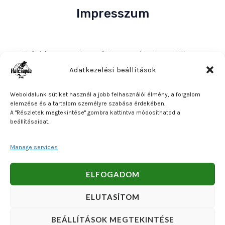
Impresszum
Tulajdonos
: Bakos Bálint E. V. (Halcsapda)
Székhely és postacím
: 2890 Tata, Nyárfa u. 7.
Adatkezelési beállítások
Adószám
: 90921379-2-31
Weboldalunk sütiket használ a jobb felhasználói élmény, a forgalom
Közösségi adószám
: HU90921379
elemzése és a tartalom személyre szabása érdekében.
A "Részletek megtekintése" gombra kattintva módosíthatod a
Bankszámlaszám
: OTP Bank 11740047-27102600
beállításaidat.
Manage services
Copyright © 2026 Bakos Bálint E. V. (Halcsapda). Powered
ELFOGADOM
by Bakos Bálint E. V. (Halcsapda).
ELUTASÍTOM
BEÁLLÍTÁSOK MEGTEKINTÉSE