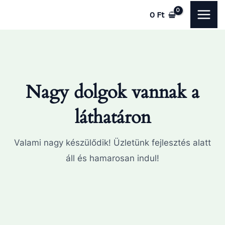
Skip
MAI
0
Ft
to
ME
content
Nagy dolgok vannak a
láthatáron
Valami nagy készülődik! Üzletünk fejlesztés alatt
áll és hamarosan indul!